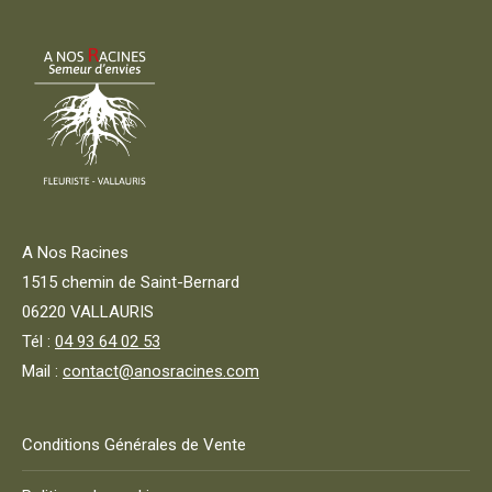
être
choisies
sur
la
page
du
produit
A Nos Racines
1515 chemin de Saint-Bernard
06220 VALLAURIS
Tél :
04 93 64 02 53
Mail :
contact@anosracines.com
Conditions Générales de Vente