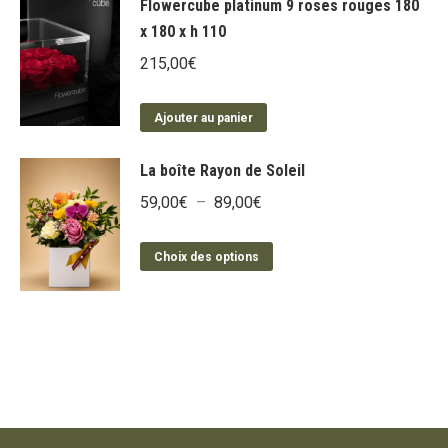
Flowercube platinum 9 roses rouges 180
x 180 x h 110
215,00
€
Ajouter au panier
La boîte Rayon de Soleil
Plage
59,00
€
–
89,00
€
de
Ce
prix :
Choix des options
produit
59,00€
a
à
plusieurs
89,00€
variations.
Les
options
peuvent