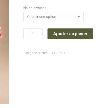
à
Nb de pivoines
72,00€
quantité
Ajouter au panier
de
Bouquet
de
Catégorie :
Fleurs
UGS :
ND
pivoines