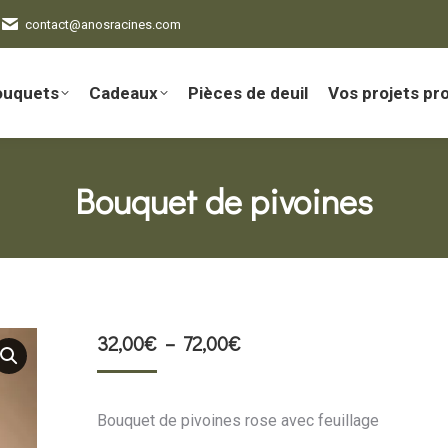
contact@anosracines.com
ouquets
Cadeaux
Pièces de deuil
Vos projets pr
Bouquet de pivoines
Plage
32,00
€
–
72,00
€
de
prix :
Bouquet de pivoines rose avec feuillage
32,00€