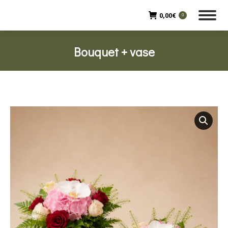
0,00
€
0
Bouquet + vase