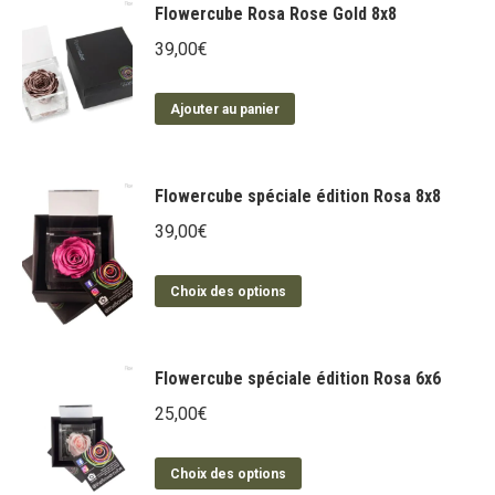
Flowercube Rosa Rose Gold 8x8
39,00
€
Ajouter au panier
Flowercube spéciale édition Rosa 8x8
39,00
€
Ce
Choix des options
produit
a
plusieurs
Flowercube spéciale édition Rosa 6x6
variations.
25,00
€
Les
options
Ce
Choix des options
peuvent