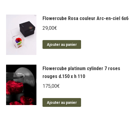
produit
être
a
choisies
plusieurs
Flowercube Rosa couleur Arc-en-ciel 6x6
sur
variations.
la
29,00
€
Les
page
options
du
Ajouter au panier
peuvent
produit
être
choisies
Flowercube platinum cylinder 7 roses
sur
rouges d.150 x h 110
la
page
175,00
€
du
produit
Ajouter au panier