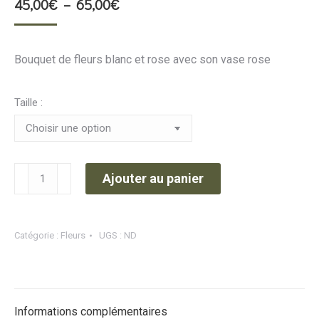
Plage
45,00
€
–
65,00
€
de
prix :
Bouquet de fleurs blanc et rose avec son vase rose
45,00€
à
Taille :
65,00€
quantité
Ajouter au panier
de
Bouquet
+
Catégorie :
Fleurs
UGS :
ND
vase
Informations complémentaires