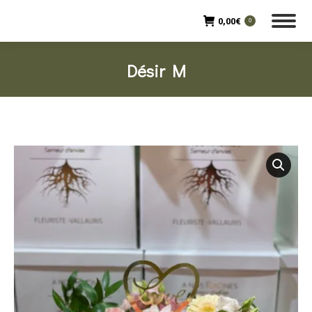
0,00
€
0
Désir M