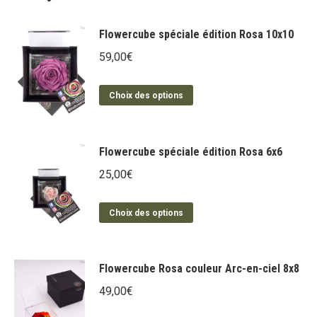
Flowercube spéciale édition Rosa 10x10
59,00
€
Ce
Choix des options
produit
a
plusieurs
Flowercube spéciale édition Rosa 6x6
variations.
25,00
€
Les
options
Ce
Choix des options
peuvent
produit
être
a
choisies
plusieurs
Flowercube Rosa couleur Arc-en-ciel 8x8
sur
variations.
la
49,00
€
Les
page
options