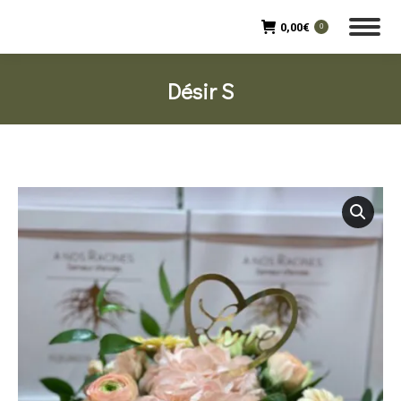
0,00
€
0
Désir S