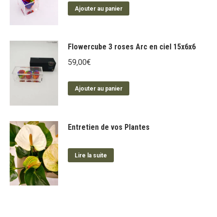
du
Ajouter au panier
peuvent
produit
être
choisies
Flowercube 3 roses Arc en ciel 15x6x6
sur
la
59,00
€
page
du
Ajouter au panier
produit
Entretien de vos Plantes
Lire la suite