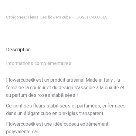
Flowercube
Rosa
Catégories :
Fleurs
,
Les flowers cube
UGS :
FC-060RRA
couleur
Arc-
en-
ciel
Description
6x6
Informations complémentaires
Flowercube® est un produit artisanal Made in Italy : la
force de la couleur et du design s’associe à la qualité et
au parfum des roses stabilisées !
Ce sont des fleurs stabilisées et parfumées, enfermées
dans un élégant cube en plexiglas transparent.
Flowercube® est une idée cadeau extrêmement
polyvalente car :