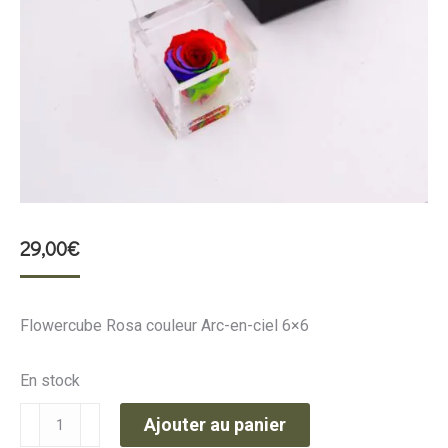
29,00
€
Flowercube Rosa couleur Arc-en-ciel 6×6
En stock
quantité
Ajouter au panier
de