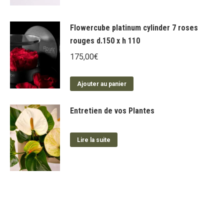
être
choisies
Flowercube platinum cylinder 7 roses
sur
rouges d.150 x h 110
la
page
175,00
€
du
produit
Ajouter au panier
Entretien de vos Plantes
Lire la suite