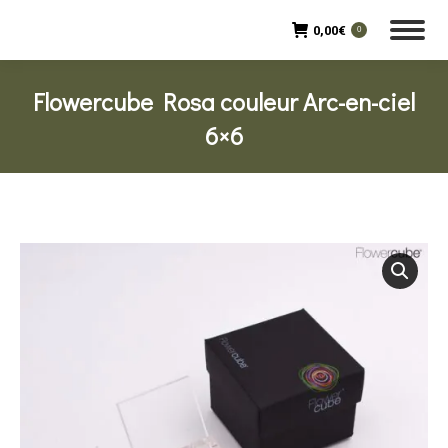
0,00
€
0
Flowercube Rosa couleur Arc-en-ciel
6×6