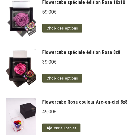
Flowercube spéciale édition Rosa 10x10
59,00
€
Ce
Choix des options
produit
a
plusieurs
Flowercube spéciale édition Rosa 8x8
variations.
39,00
€
Les
options
Ce
Choix des options
peuvent
produit
être
a
choisies
plusieurs
Flowercube Rosa couleur Arc-en-ciel 8x8
sur
variations.
la
49,00
€
Les
page
options
du
Ajouter au panier
peuvent
produit