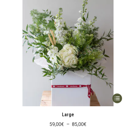
Ce
t
produit
a
Large
eurs
plusieurs
Plage
59,00
€
–
85,00
€
ions.
variations.
de
Les