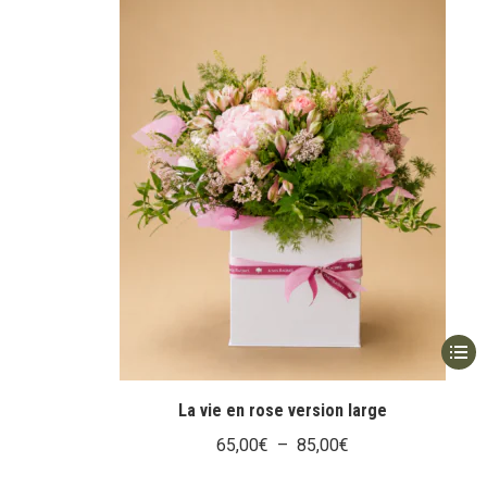
Ce
produi
a
La vie en rose version large
plusi
Plage
65,00
€
–
85,00
€
variat
de
Les