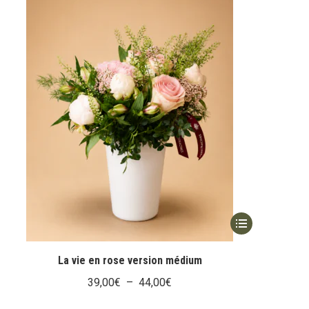
Ce
produit
a
La vie en rose version médium
plusieurs
Plage
39,00
€
–
44,00
€
variations.
de
Les