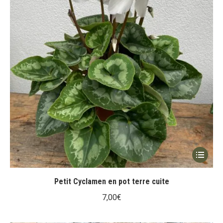
Ce
produit
a
Petit Cyclamen en pot terre cuite
plusieur
7,00
€
variation
Les