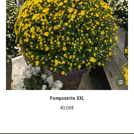
Ce
produit
a
Pomponette XXL
plusieur
40,00
€
variation
Les
options
peuvent