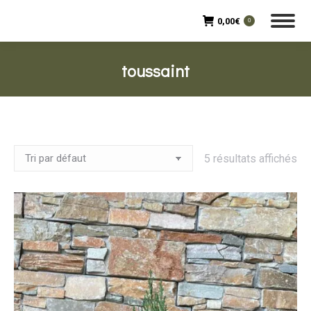
0,00
€
0
toussaint
5 résultats affichés