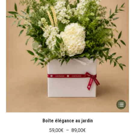
Ce
produit
a
Boîte élégance au jardin
plusieur
Plage
59,00
€
–
89,00
€
variation