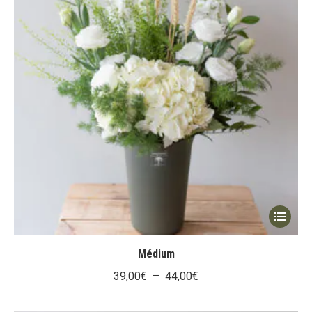
produit
Ce
produit
a
Médium
plusieur
Plage
39,00
€
–
44,00
€
variation
de
Les