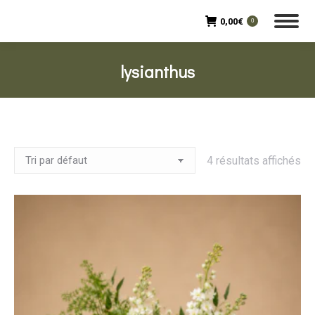
0,00
€
0
lysianthus
4 résultats affichés