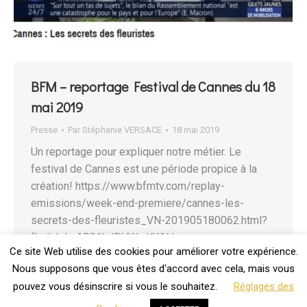
BFM – reportage Festival de Cannes du 18
mai 2019
Presse
Par
Stéphanie VERSACE
18 mai 2019
Un reportage pour expliquer notre métier. Le
festival de Cannes est une période propice à la
création! https://www.bfmtv.com/replay-
emissions/week-end-premiere/cannes-les-
secrets-des-fleuristes_VN-201905180062.html?
fbclid=IwAR01kdDVWwKWYJ-
Ce site Web utilise des cookies pour améliorer votre expérience.
EoSjag7dcUZ8N5dH5DYTPt7GqSRulJpA1RS0NsdtZ09g
Nous supposons que vous êtes d'accord avec cela, mais vous
pouvez vous désinscrire si vous le souhaitez.
Réglages des