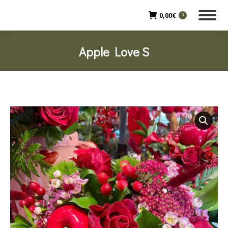
0,00
€
0
Apple Love S