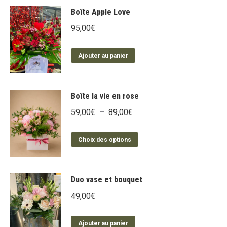
Boîte Apple Love
95,00
€
Ajouter au panier
Boîte la vie en rose
Plage
59,00
€
–
89,00
€
de
Ce
prix :
Choix des options
produit
59,00€
a
à
plusieurs
Duo vase et bouquet
89,00€
variations.
49,00
€
Les
options
Ajouter au panier
peuvent