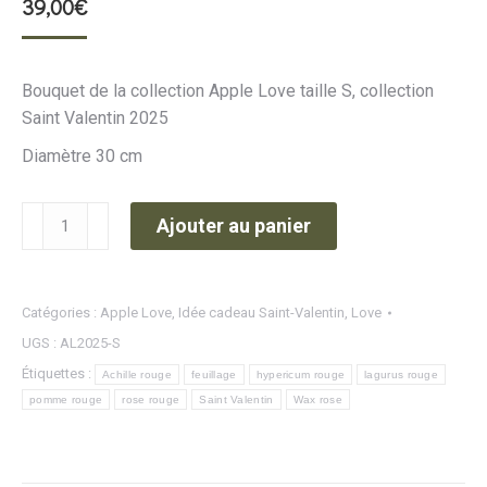
39,00
€
Bouquet de la collection Apple Love taille S, collection
Saint Valentin 2025
Diamètre 30 cm
quantité
Ajouter au panier
de
Apple
Love
Catégories :
Apple Love
,
Idée cadeau Saint-Valentin
,
Love
S
UGS :
AL2025-S
Étiquettes :
Achille rouge
feuillage
hypericum rouge
lagurus rouge
pomme rouge
rose rouge
Saint Valentin
Wax rose