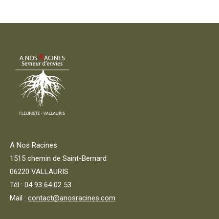
options
peuvent
être
choisies
sur
la
page
du
produit
A Nos Racines
1515 chemin de Saint-Bernard
06220 VALLAURIS
Tél :
04 93 64 02 53
Mail :
contact@anosracines.com