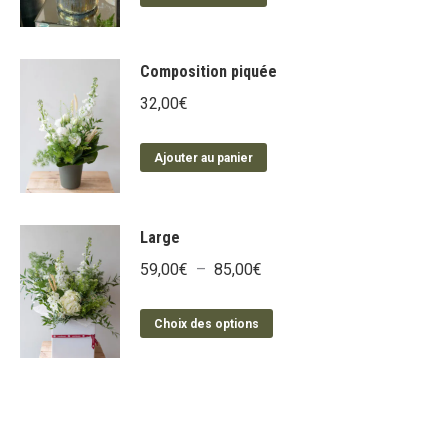
être
choisies
Composition piquée
sur
la
32,00
€
page
du
Ajouter au panier
produit
Large
Plage
59,00
€
–
85,00
€
de
Ce
prix :
Choix des options
produit
59,00€
a
à
plusieurs
85,00€
variations.
Les