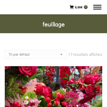
0,00
€
0
feuillage
17 résultats affichés