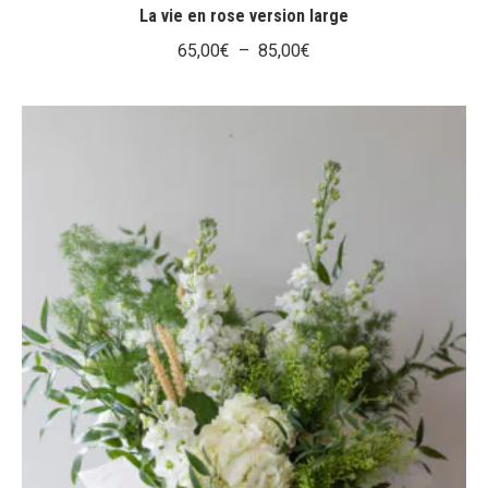
a
La vie en rose version large
plusieur
Plage
65,00
€
–
85,00
€
variation
de
Les
prix :
options
65,00€
peuvent
être
à
choisies
85,00€
sur
la
page
du
produit