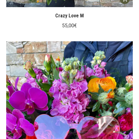
Crazy Love M
55,00
€