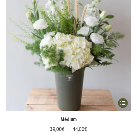
du
produit
Ce
produit
a
Médium
plusieur
Plage
39,00
€
–
44,00
€
variation