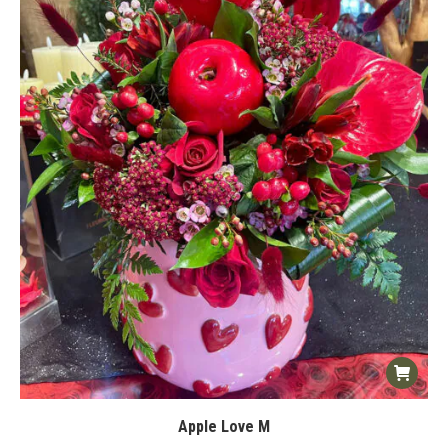
page
du
produit
Apple Love M