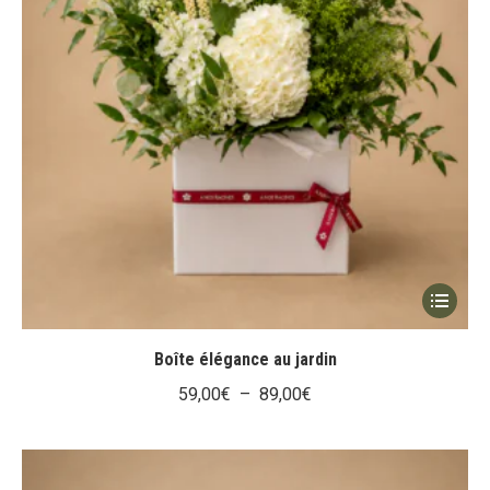
Ce
produit
a
Boîte élégance au jardin
plusieur
Plage
59,00
€
–
89,00
€
variation
de
Les
prix :
options
59,00€
peuvent