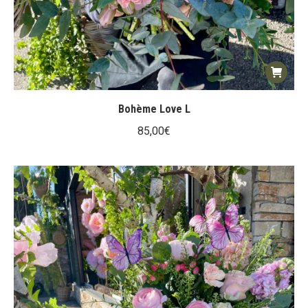
Bohème Love L
85,00
€