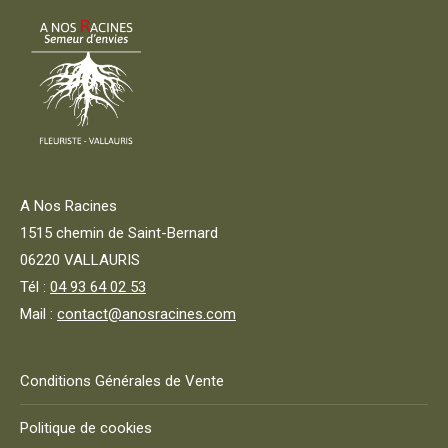
choisies
sur
la
page
du
produit
A Nos Racines
1515 chemin de Saint-Bernard
06220 VALLAURIS
Tél :
04 93 64 02 53
Mail :
contact@anosracines.com
Conditions Générales de Vente
Politique de cookies