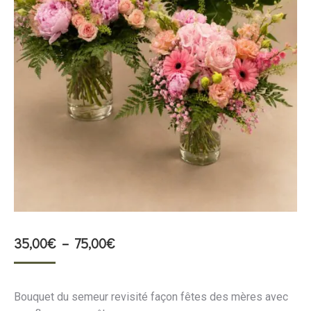
Plage
35,00
€
–
75,00
€
de
prix :
Bouquet du semeur revisité façon fêtes des mères avec
35,00€