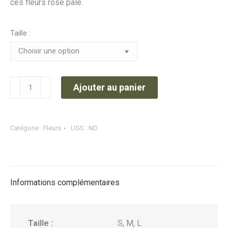
ces fleurs rose pâle.
à
75,00€
Taille :
quantité
Ajouter au panier
de
Bouquet
du
Catégorie :
Fleurs
UGS :
ND
semeur
Informations complémentaires
Taille :
S, M, L