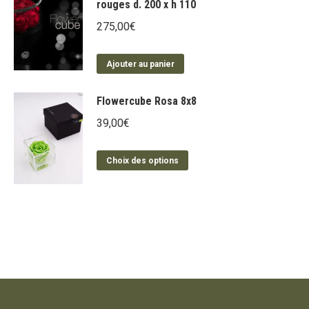
rouges d. 200 x h 110
275,00
€
Ajouter au panier
Flowercube Rosa 8x8
39,00
€
Ce
Choix des options
produit
a
plusieurs
variations.
Les
options
peuvent
être