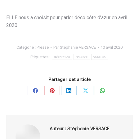
ELLE nous a choisit pour parler déco côte d’azur en avril
2020.
Catégorie :
Presse
Par
Stéphanie VERSACE
10 avril 2020
Étiquettes :
décoration
fleuriste
vallauris
Partager cet article
Partager
Partager
Partager
Partager
Partager
sur
sur
sur
sur
sur
Facebook
Pinterest
LinkedIn
X
WhatsApp
Auteur :
Stéphanie VERSACE