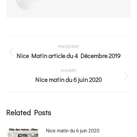
Navigation
PRÉCÉDENT
des
Nice Matin article du 4 Décembre 2019
Article
précédent
articles
:
SUIVANT
Nice matin du 6 juin 2020
Article
suivant
:
Related Posts
Nice matin du 6 juin 2020