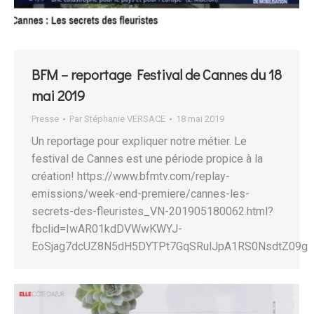
BFM – reportage Festival de Cannes du 18
mai 2019
Presse
Par
Stéphanie VERSACE
18 mai 2019
Un reportage pour expliquer notre métier. Le
festival de Cannes est une période propice à la
création! https://www.bfmtv.com/replay-
emissions/week-end-premiere/cannes-les-
secrets-des-fleuristes_VN-201905180062.html?
fbclid=IwAR01kdDVWwKWYJ-
EoSjag7dcUZ8N5dH5DYTPt7GqSRulJpA1RS0NsdtZ09g